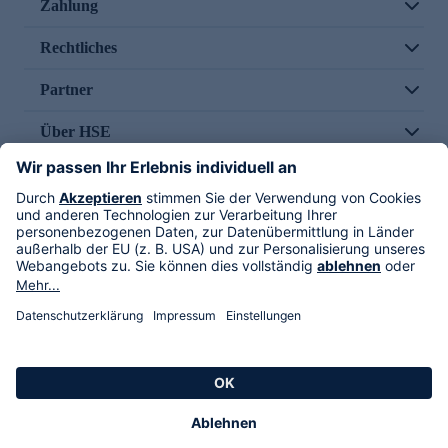
Zahlung
Rechtliches
Partner
Über HSE
Im TV
HSE International
Versand durch
Folge uns
AGB
Datenschutz
Impressum
Alle Rechte vorbehalten. Alle Preise inkl. gesetzlicher MwSt., zzgl. Versandkosten.