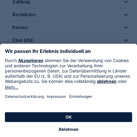
Zahlung
Rechtliches
Partner
Über HSE
Im TV
HSE International
Versand durch
Folge uns
AGB
Datenschutz
Impressum
Alle Rechte vorbehalten. Alle Preise inkl. gesetzlicher MwSt., zzgl. Versandkosten.