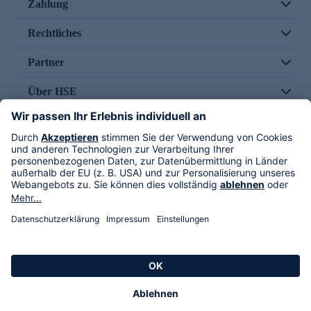
Zahlung
Rechtliches
Partner
Über HSE
Im TV
HSE International
Versand durch
Folge uns
AGB
Datenschutz
Impressum
Alle Rechte vorbehalten. Alle Preise inkl. gesetzlicher MwSt., zzgl. Versandkosten.