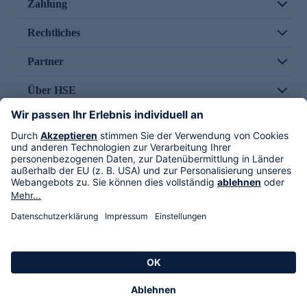
Zahlung
Rechtliches
Partner
Über HSE
Im TV
HSE International
Versand durch
Folge uns
AGB
Datenschutz
Impressum
Alle Rechte vorbehalten. Alle Preise inkl. gesetzlicher MwSt., zzgl. Versandkosten.