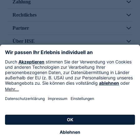
Zahlung
Rechtliches
Partner
Über HSE
Im TV
HSE International
Versand durch
Folge uns
AGB
Datenschutz
Impressum
Alle Rechte vorbehalten. Alle Preise inkl. gesetzlicher MwSt., zzgl. Versandkosten.