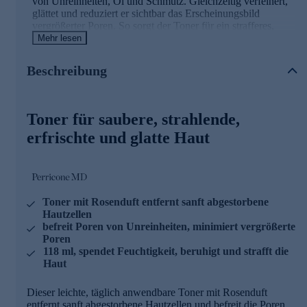
von Unreinheiten, Öl und Schmutz. Gleichzeitig verfeinert,
glättet und reduziert er sichtbar das Erscheinungsbild
vergrößerter Poren. So sorgt der Toner für ein strafferes,
ebenmäßigeres und verfeinertes Hautbild. Er revitalisiert,
Mehr lesen
spendet Feuchtigkeit und beruhigt die Haut, sodass sie
strahlend und erfrischt aussieht.
Beschreibung
Die Effekte des Toners in der Übersicht
Toner für saubere, strahlende,
Entfernt abgestorbene Hautzellen, Öl und Schmutz
Reduziert vergrößerte Poren
erfrischte und glatte Haut
Strafft und glättet sichtbar
Verfeinert ein ungleichmäßiges Hautbild
Schöne Haut fängt bei der Reinigung an! Jetzt bequem
online bestellen.
Toner mit Rosenduft entfernt sanft abgestorbene
Hautzellen
befreit Poren von Unreinheiten, minimiert vergrößerte
Poren
118 ml, spendet Feuchtigkeit, beruhigt und strafft die
Haut
Dieser leichte, täglich anwendbare Toner mit Rosenduft
entfernt sanft abgestorbene Hautzellen und befreit die Poren