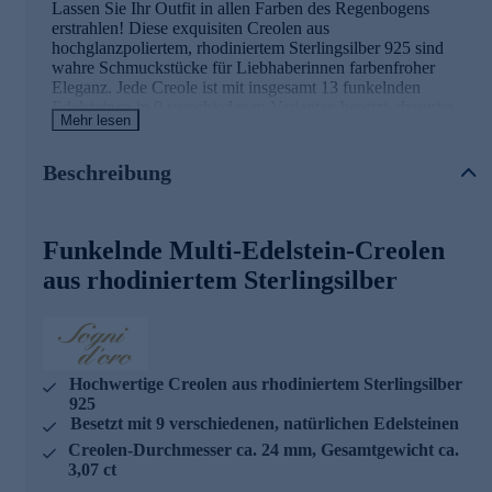
Lassen Sie Ihr Outfit in allen Farben des Regenbogens
erstrahlen! Diese exquisiten Creolen aus
hochglanzpoliertem, rhodiniertem Sterlingsilber 925 sind
wahre Schmuckstücke für Liebhaberinnen farbenfroher
Eleganz. Jede Creole ist mit insgesamt 13 funkelnden
Edelsteinen in 9 verschiedenen Varianten besetzt, darunter
Mehr lesen
Amethyst, Iolith, Topas, Chromdiopsid, Peridot, Citrin,
Granat und Rhodolit. Die facettierten, runden Steine mit
einem Durchmesser von je 3 mm sind sorgfältig in
Beschreibung
Krappenfassungen eingearbeitet und bilden zusammen ein
faszinierendes Farbenspiel. Mit einem Durchmesser von ca.
24 mm und einer Breite von 3,07 mm schmiegen sich die
Funkelnde Multi-Edelstein-Creolen
Creolen perfekt an Ihr Ohr und verleihen Ihrem Look einen
Hauch von Extravaganz. Das Gesamtgewicht der Edelsteine
aus rhodiniertem Sterlingsilber
beträgt ca. 3,07 ct, was die Hochwertigkeit dieses
Schmuckstücks unterstreicht. Ob zu einem eleganten
Abendkleid oder als farbenfroher Akzent zu Ihrem
Alltagsoutfit - diese Creolen sind vielseitige Begleiter, die
Ihre natürliche Schönheit auf einzigartige Weise betonen.
Hochwertige Creolen aus rhodiniertem Sterlingsilber
925
Besetzt mit 9 verschiedenen, natürlichen Edelsteinen
Creolen-Durchmesser ca. 24 mm, Gesamtgewicht ca.
3,07 ct