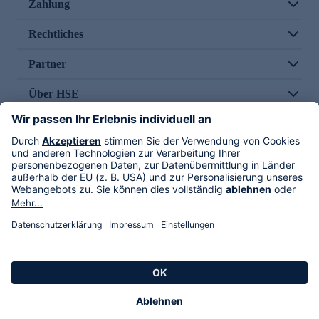
Zahlung
Rechtliches
Partner
Über HSE
Im TV
HSE International
Versand durch
Folge uns
AGB
Datenschutz
Impressum
Alle Rechte vorbehalten. Alle Preise inkl. gesetzlicher MwSt., zzgl. Versandkosten.