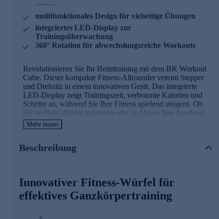
multifunktionales Design für vielseitige Übungen
integriertes LED-Display zur
Trainingsüberwachung
360° Rotation für abwechslungsreiche Workouts
Revolutionieren Sie Ihr Heimtraining mit dem BK Workout
Cube. Dieser kompakte Fitness-Allrounder vereint Stepper
und Drehsitz in einem innovativen Gerät. Das integrierte
LED-Display zeigt Trainingszeit, verbrannte Kalorien und
Schritte an, während Sie Ihre Fitness spielend steigern. Ob
Sie im Büro diskret trainieren oder zu Hause Ihre Ausdauer
verbessern möchten - der Workout Cube passt sich Ihrem
Mehr lesen
Lebensstil an. Mit 360°-Rotation und hydraulischem
Stepper-Modus bietet er unzählige Übungsmöglichkeiten für
Beschreibung
ein effektives Ganzkörpertraining. Machen Sie Fitness zu
einem festen Bestandteil Ihres Alltags und erleben Sie, wie
der BK Workout Cube Ihre Gesundheit und Vitalität steigert.
Innovativer Fitness-Würfel für
effektives Ganzkörpertraining