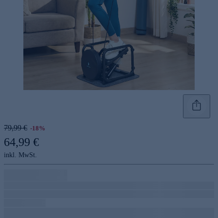
79,99 €
-18%
64,99 €
inkl. MwSt.