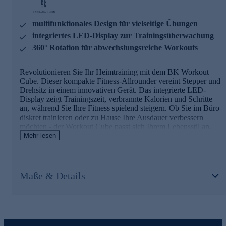
multifunktionales Design für vielseitige Übungen
integriertes LED-Display zur Trainingsüberwachung
360° Rotation für abwechslungsreiche Workouts
Revolutionieren Sie Ihr Heimtraining mit dem BK Workout
Cube. Dieser kompakte Fitness-Allrounder vereint Stepper und
Drehsitz in einem innovativen Gerät. Das integrierte LED-
Display zeigt Trainingszeit, verbrannte Kalorien und Schritte
an, während Sie Ihre Fitness spielend steigern. Ob Sie im Büro
diskret trainieren oder zu Hause Ihre Ausdauer verbessern
möchten - der Workout Cube passt sich Ihrem Lebensstil an.
Mit 360°-Rotation und hydraulischem Stepper-Modus bietet er
Mehr lesen
unzählige Übungsmöglichkeiten für ein effektives
Ganzkörpertraining. Machen Sie Fitness zu einem festen
Bestandteil Ihres Alltags und erleben Sie, wie der BK Workout
Cube Ihre Gesundheit und Vitalität steigert.
Maße & Details