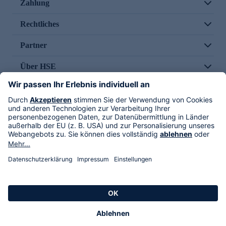
Zahlung
Rechtliches
Partner
Über HSE
Im TV
HSE International
Versand durch
Folge uns
AGB
Datenschutz
Impressum
Alle Rechte vorbehalten. Alle Preise inkl. gesetzlicher MwSt., zzgl. Versandkosten.