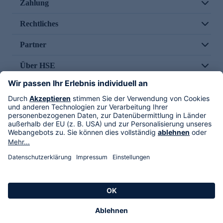
Zahlung
Rechtliches
Partner
Über HSE
Im TV
HSE International
Versand durch
Folge uns
AGB
Datenschutz
Impressum
Alle Rechte vorbehalten. Alle Preise inkl. gesetzlicher MwSt., zzgl. Versandkosten.