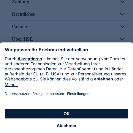
Zahlung
Rechtliches
Partner
Über HSE
Im TV
HSE International
Versand durch
Folge uns
AGB
Datenschutz
Impressum
Alle Rechte vorbehalten. Alle Preise inkl. gesetzlicher MwSt., zzgl. Versandkosten.