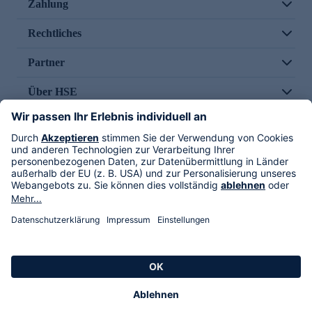
Zahlung
Rechtliches
Partner
Über HSE
Im TV
HSE International
Versand durch
Folge uns
AGB
Datenschutz
Impressum
Alle Rechte vorbehalten. Alle Preise inkl. gesetzlicher MwSt., zzgl. Versandkosten.