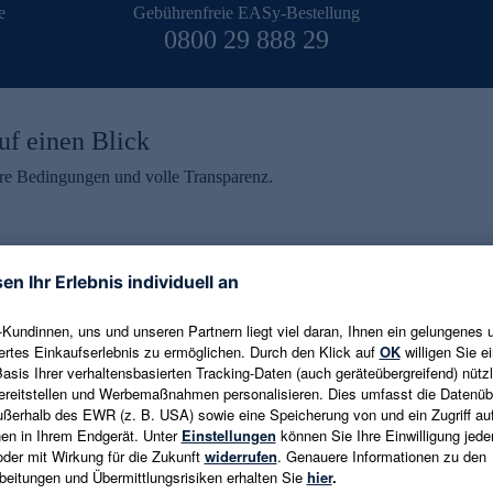
e
Gebührenfreie EASy-Bestellung
0800 29 888 29
uf einen Blick
aire Bedingungen und volle Transparenz.
ein erhalten
eren und aktuelle Trends,
E-Mail-Adresse eingeben
alten. Als Dankeschön
ne Abmeldung ist jederzeit in
Es gelten die
Datenschutzrichtlinien
un