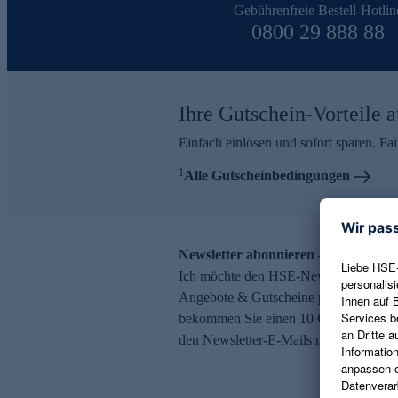
Gebührenfreie Bestell-Hotlin
0800 29 888 88
Ihre Gutschein-Vorteile a
Einfach einlösen und sofort sparen. F
1
Alle Gutscheinbedingungen
Newsletter abonnieren – 10 € Gutsch
Ich möchte den HSE-Newsletter abonni
Angebote & Gutscheine per E-Mail erh
bekommen Sie einen 10 € Gutschein. Ei
den Newsletter-E-Mails möglich.