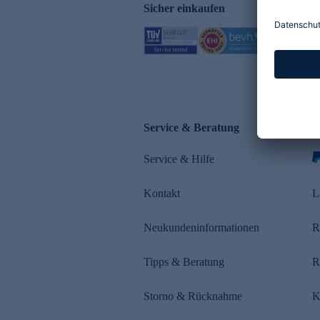
Sicher einkaufen
Service & Beratung
Z
Service & Hilfe
Kontakt
L
Neukundeninformationen
R
Tipps & Beratung
R
Storno & Rücknahme
K