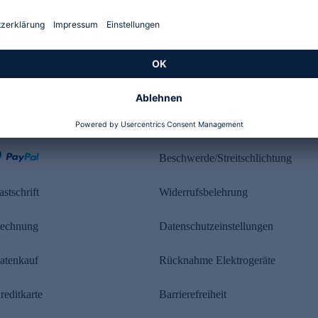
Kundenbewertung
ahlung
Rechtliches
Beschwerde/Streitschlichtung
astschrift
Widerrufsbelehrung
echnung
Datenschutzeinstellungen
atenkauf
Rücknahme Elektrogeräte
reditkarte
Barrierefreiheit