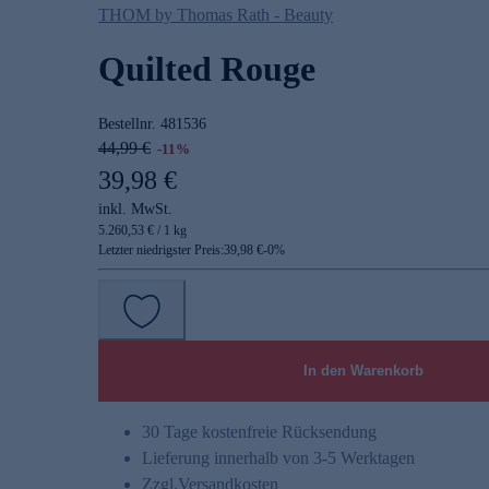
THOM by Thomas Rath - Beauty
Quilted Rouge
Bestellnr.
481536
44,99 €
-11%
39,98 €
inkl. MwSt.
5.260,53 € / 1 kg
Letzter niedrigster Preis:
39,98 €
-
0
%
In den Warenkorb
30 Tage kostenfreie Rücksendung
Lieferung innerhalb von 3-5 Werktagen
Zzgl.
Versandkosten