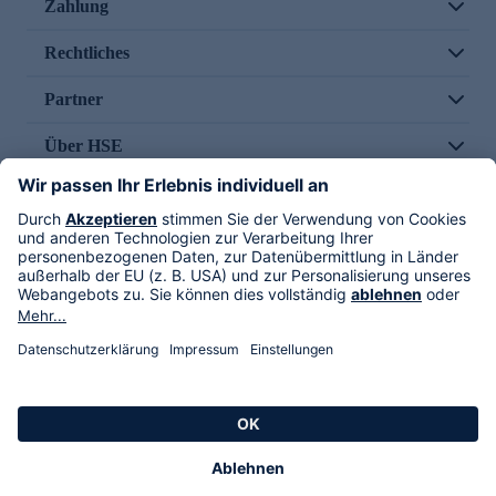
Zahlung
Rechtliches
Partner
Über HSE
Im TV
HSE International
Versand durch
Folge uns
AGB
Datenschutz
Impressum
Alle Rechte vorbehalten. Alle Preise inkl. gesetzlicher MwSt., zzgl. Versandkosten.