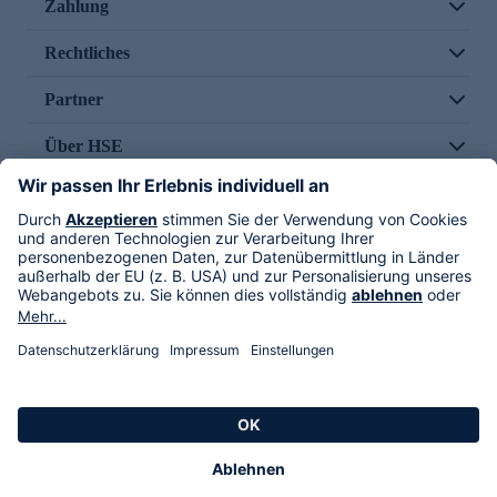
Zahlung
Rechtliches
Partner
Über HSE
Im TV
HSE International
Versand durch
Folge uns
AGB
Datenschutz
Impressum
Alle Rechte vorbehalten. Alle Preise inkl. gesetzlicher MwSt., zzgl. Versandkosten.