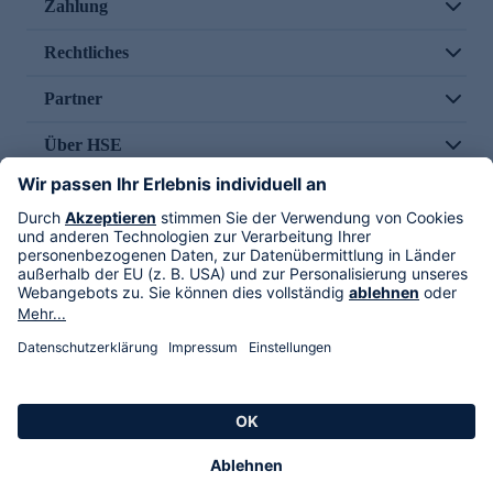
Zahlung
Rechtliches
Partner
Über HSE
Im TV
HSE International
Versand durch
Folge uns
AGB
Datenschutz
Impressum
Alle Rechte vorbehalten. Alle Preise inkl. gesetzlicher MwSt., zzgl. Versandkosten.