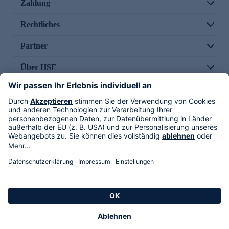
Zahlung
Rechtliches
Partner
Über HSE
Im TV
HSE International
Versand durch
Folge uns
AGB
Datenschutz
Impressum
Alle Rechte vorbehalten. Alle Preise inkl. gesetzlicher MwSt., zzgl. Versandkosten.