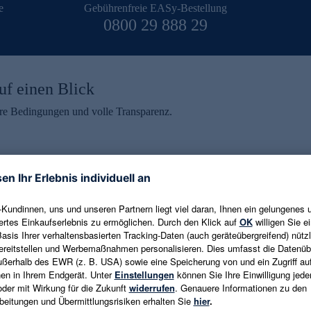
e
Gebührenfreie EASy-Bestellung
0800 29 888 29
uf einen Blick
aire Bedingungen und volle Transparenz.
ein erhalten
eren und aktuelle Trends,
E-Mail-Adresse eingeben
alten. Als Dankeschön
ne Abmeldung ist jederzeit in
Es gelten die
Datenschutzrichtlinien
un