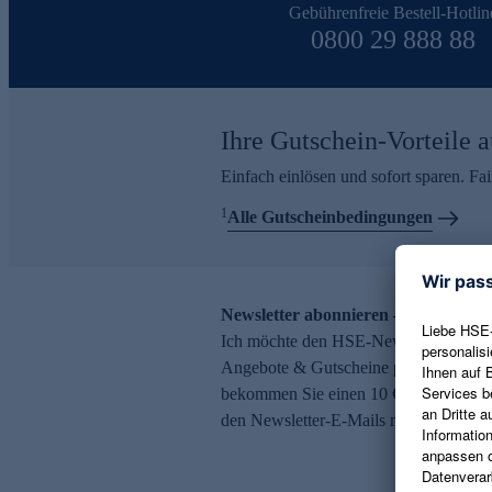
Gebührenfreie Bestell-Hotlin
0800 29 888 88
Ihre Gutschein-Vorteile a
Einfach einlösen und sofort sparen. F
1
Alle Gutscheinbedingungen
Newsletter abonnieren – 10 € Gutsch
Ich möchte den HSE-Newsletter abonni
Angebote & Gutscheine per E-Mail erh
bekommen Sie einen 10 € Gutschein. Ei
den Newsletter-E-Mails möglich.