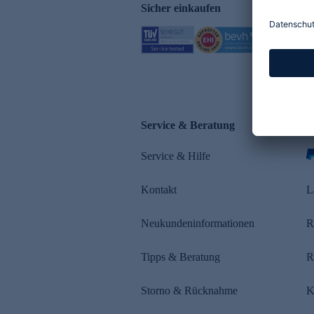
Sicher einkaufen
Service & Beratung
Z
Service & Hilfe
s
Kontakt
L
Neukundeninformationen
R
Tipps & Beratung
R
Storno & Rücknahme
K