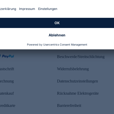
Kundenbewertung
ahlung
Rechtliches
Beschwerde/Streitschlichtung
astschrift
Widerrufsbelehrung
echnung
Datenschutzeinstellungen
atenkauf
Rücknahme Elektrogeräte
reditkarte
Barrierefreiheit