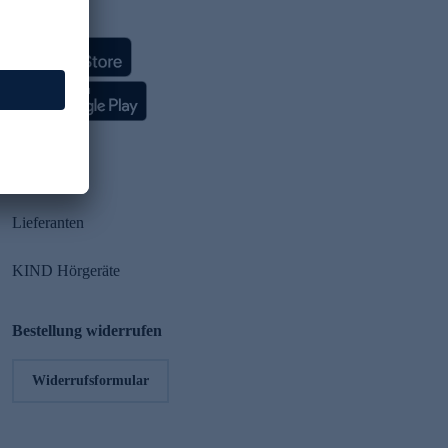
HSE App
Partner
Lieferanten
KIND Hörgeräte
Bestellung widerrufen
Widerrufsformular