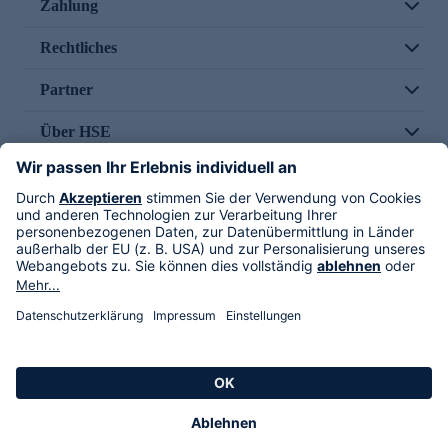
Zahlung
Rechtliches
Partner
Über HSE
Im TV
HSE International
Versand durch
Folge uns
AGB
Datenschutz
Impressum
Alle Rechte vorbehalten. Alle Preise inkl. gesetzlicher MwSt., zzgl. Versandkosten.