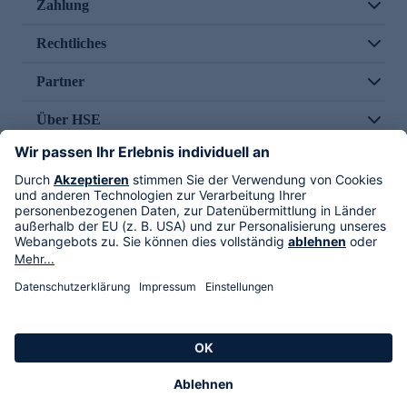
Zahlung
Rechtliches
Partner
Über HSE
Im TV
HSE International
Versand durch
Folge uns
AGB
Datenschutz
Impressum
Alle Rechte vorbehalten. Alle Preise inkl. gesetzlicher MwSt., zzgl. Versandkosten.