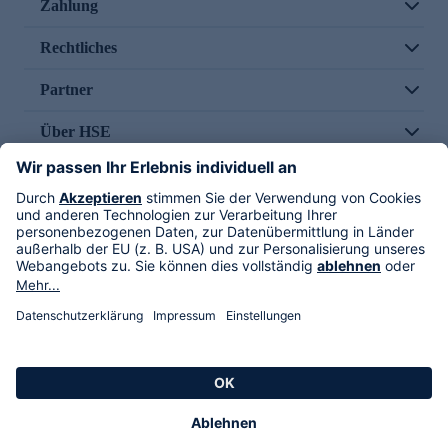
Zahlung
Rechtliches
Partner
Über HSE
Im TV
HSE International
Versand durch
Folge uns
AGB
Datenschutz
Impressum
Alle Rechte vorbehalten. Alle Preise inkl. gesetzlicher MwSt., zzgl. Versandkosten.