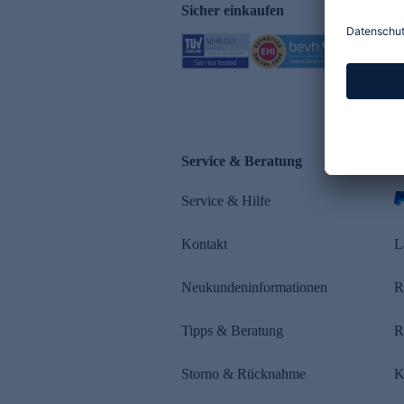
Sicher einkaufen
Service & Beratung
Z
Service & Hilfe
Kontakt
L
Neukundeninformationen
R
Tipps & Beratung
R
Storno & Rücknahme
K