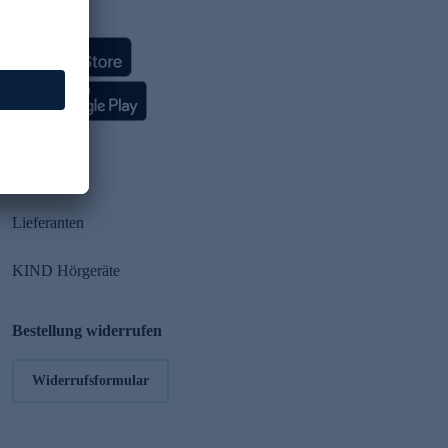
HSE App
Partner
Lieferanten
KIND Hörgeräte
Bestellung widerrufen
Widerrufsformular