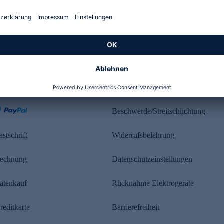
Kundenbewertung
ahlung
Rechtliches
Beschwerde/Streitschlichtung
astschrift
Widerrufsbelehrung
echnung
Datenschutzeinstellungen
atenkauf
Rücknahme Elektrogeräte
reditkarte
Barrierefreiheit