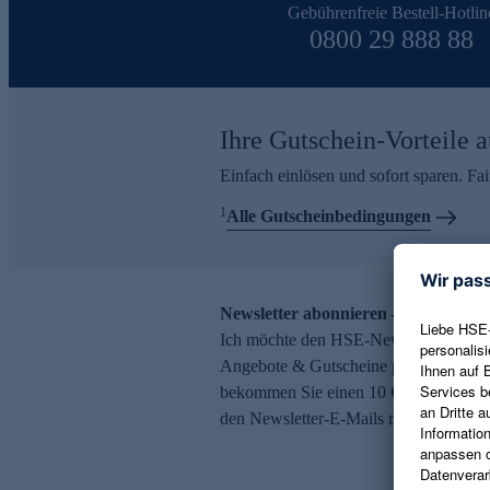
Gebührenfreie Bestell-Hotlin
0800 29 888 88
Ihre Gutschein-Vorteile a
Einfach einlösen und sofort sparen. F
1
Alle Gutscheinbedingungen
Newsletter abonnieren – 10 € Gutsch
Ich möchte den HSE-Newsletter abonni
Angebote & Gutscheine per E-Mail erh
bekommen Sie einen 10 € Gutschein. Ei
den Newsletter-E-Mails möglich.