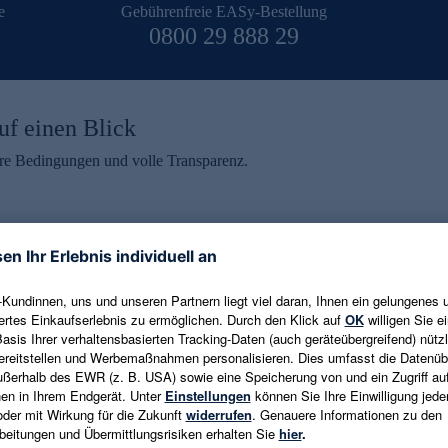
e
Gebührenfreie EASy-Bestellung
0800 29 888 29
uf einen Blick
aire Bedingungen und volle Transparenz.
ein erhalten
eren und aktuelle Trends,
E-Mail-Adresse eingeben
alten. Als Dankeschön
ne Abmeldung ist jederzeit in
Es gelten die
Datenschutzrichtlinien
un