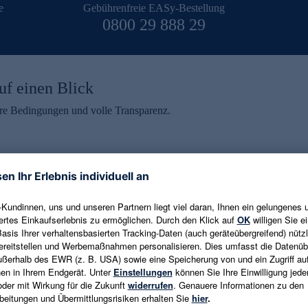
e
Gebührenfreie EASy-Bestellung
0800 29 888 29
uf einen Blick
aire Bedingungen und volle Transparenz.
ein erhalten
eren und aktuelle Trends,
E-Mail-Adresse eingeben
alten. Als Dankeschön
ne Abmeldung ist jederzeit in
Es gelten die
Datenschutzrichtlinien
un