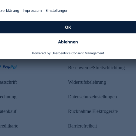
Kundenbewertung
ahlung
Rechtliches
Beschwerde/Streitschlichtung
astschrift
Widerrufsbelehrung
echnung
Datenschutzeinstellungen
atenkauf
Rücknahme Elektrogeräte
reditkarte
Barrierefreiheit