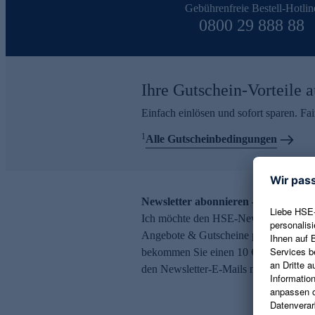
Gebührenfreie Bestell-Hotlin
0800 29 888 88
Ihre Gutschein-Vorteile a
Einfach einlösen und sofort sparen. F
1
Alle Gutscheinbedingungen
Newsletter abonnieren – 10 € Gutsch
Ich möchte den HSE-Newsletter abonni
Angebote & Gutscheine per E-Mail erh
bekommen Sie einen 10 € Gutschein. Ei
den Newsletter-E-Mails möglich.