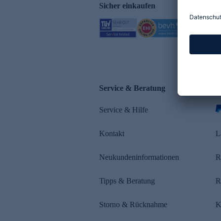
Sicher einkaufen
Service & Beratung
Z
Service & Hilfe
s
Kontakt
L
Neukundeninformationen
R
Tipps & Beratung
R
Storno & Rücknahme
K