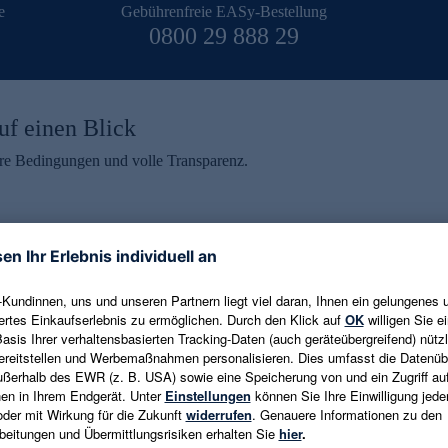
e
Gebührenfreie EASy-Bestellung
0800 29 888 29
uf einen Blick
aire Bedingungen und volle Transparenz.
ein erhalten
eren und aktuelle Trends,
E-Mail-Adresse eingeben
alten. Als Dankeschön
ne Abmeldung ist jederzeit in
Es gelten die
Datenschutzrichtlinien
un