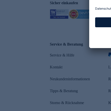
Sicher einkaufen
Service & Beratung
Z
Service & Hilfe
s
Kontakt
L
Neukundeninformationen
R
Tipps & Beratung
R
Storno & Rücknahme
K