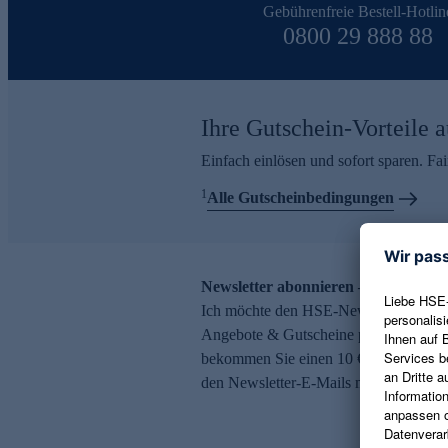
Gebührenfreie Bestell-Hotlin
0800 29 888 88
Ihre Gutschein-Vorteile a
Einfach einlösen und sofort sparen. F
1
Alle Gutscheinbedingungen
Newsletter abonnieren – 10 € Gutsch
Ich möchte den HSE-Newsletter abonni
Angebote & Gutscheine per E-Mail erh
bekommen Sie einen 10 € Gutschein. Ei
den Newsletter-E-Mails möglich.