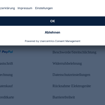
Kundenbewertung
ahlung
Rechtliches
Beschwerde/Streitschlichtung
astschrift
Widerrufsbelehrung
echnung
Datenschutzeinstellungen
atenkauf
Rücknahme Elektrogeräte
reditkarte
Barrierefreiheit