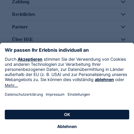
Zahlung
Rechtliches
Partner
Über HSE
Im TV
HSE International
Versand durch
Folge uns
AGB
Datenschutz
Impressum
Alle Rechte vorbehalten. Alle Preise inkl. gesetzlicher MwSt., zzgl. Versandkosten.