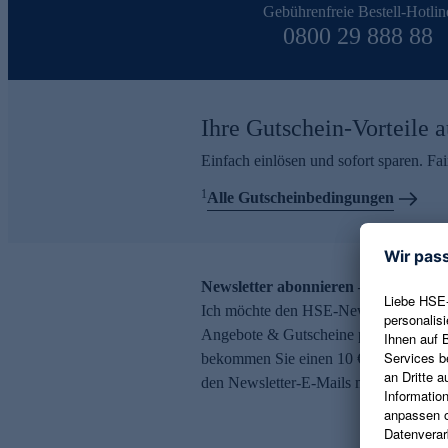
Gebührenfreie Bestell-Hotlin
0800 29 888 88
Ihre Gutschein-Vorteile a
Einfach einlösen und sofort sparen. F
1
Alle Gutscheinbedingungen
Newsletter abonnieren – 10 € Gutsch
Ich möchte den HSE-Newsletter abonni
Angebote & Gutscheine per E-Mail erh
bekommen Sie einen 10 € Gutschein. Ei
den Newsletter-E-Mails möglich.