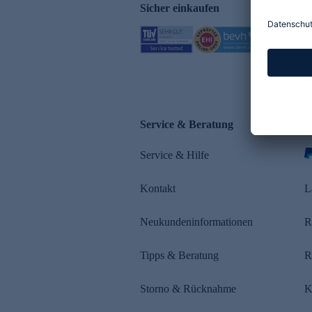
Sicher einkaufen
Service & Beratung
Z
Service & Hilfe
Kontakt
L
Neukundeninformationen
R
Tipps & Beratung
R
Storno & Rücknahme
K