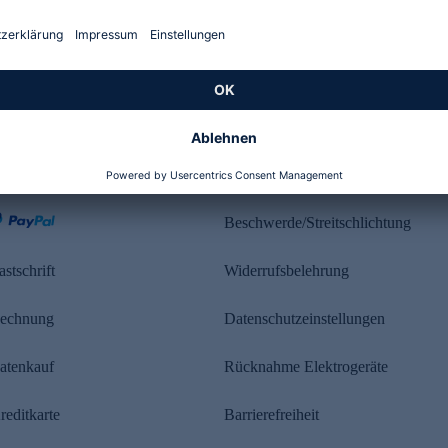
Kundenbewertung
ahlung
Rechtliches
Beschwerde/Streitschlichtung
astschrift
Widerrufsbelehrung
echnung
Datenschutzeinstellungen
atenkauf
Rücknahme Elektrogeräte
reditkarte
Barrierefreiheit