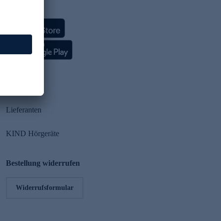
HSE App
Partner
Lieferanten
KIND Hörgeräte
Bestellung widerrufen
Widerrufsformular