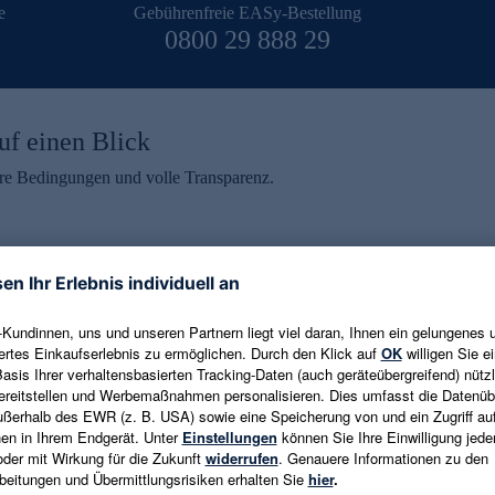
e
Gebührenfreie EASy-Bestellung
0800 29 888 29
uf einen Blick
aire Bedingungen und volle Transparenz.
ein erhalten
eren und aktuelle Trends,
E-Mail-Adresse eingeben
alten. Als Dankeschön
ne Abmeldung ist jederzeit in
Es gelten die
Datenschutzrichtlinien
un