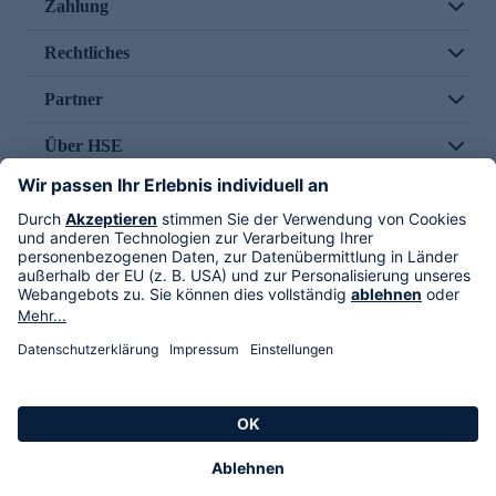
Zahlung
Rechtliches
Partner
Über HSE
Im TV
HSE International
Versand durch
Folge uns
AGB
Datenschutz
Impressum
Alle Rechte vorbehalten. Alle Preise inkl. gesetzlicher MwSt., zzgl. Versandkosten.