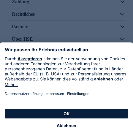
Zahlung
Rechtliches
Partner
Über HSE
Im TV
HSE International
Versand durch
Folge uns
AGB
Datenschutz
Impressum
Alle Rechte vorbehalten. Alle Preise inkl. gesetzlicher MwSt., zzgl. Versandkosten.