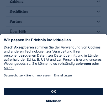
Zahlung
Rechtliches
Partner
Über HSE
Im TV
HSE International
Versand durch
Folge uns
AGB
Datenschutz
Impressum
Alle Rechte vorbehalten. Alle Preise inkl. gesetzlicher MwSt., zzgl. Versandkosten.