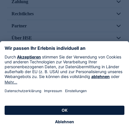
Zahlung
Rechtliches
Partner
Über HSE
Im TV
HSE International
Versand durch
Folge uns
AGB
Datenschutz
Impressum
Alle Rechte vorbehalten. Alle Preise inkl. gesetzlicher MwSt., zzgl. Versandkosten.