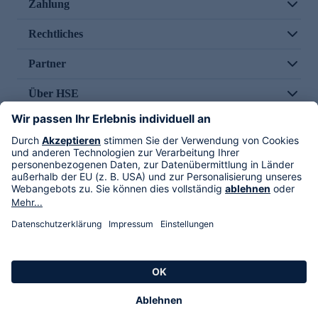
Zahlung
Rechtliches
Partner
Über HSE
Im TV
HSE International
Versand durch
Folge uns
AGB
Datenschutz
Impressum
Alle Rechte vorbehalten. Alle Preise inkl. gesetzlicher MwSt., zzgl. Versandkosten.