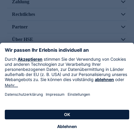
Zahlung
Rechtliches
Partner
Über HSE
Im TV
HSE International
Versand durch
Folge uns
AGB
Datenschutz
Impressum
Alle Rechte vorbehalten. Alle Preise inkl. gesetzlicher MwSt., zzgl. Versandkosten.