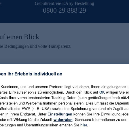
e
Gebührenfreie EASy-Bestellung
0800 29 888 29
uf einen Blick
aire Bedingungen und volle Transparenz.
ein erhalten
eren und aktuelle Trends,
E-Mail-Adresse eingeben
alten. Als Dankeschön
ne Abmeldung ist jederzeit in
Es gelten die
Datenschutzrichtlinien
un