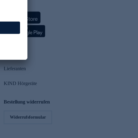
HSE App
Partner
Lieferanten
KIND Hörgeräte
Bestellung widerrufen
Widerrufsformular