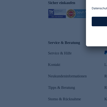
Sicher einkaufen
Service & Beratung
Z
Service & Hilfe
Kontakt
L
Neukundeninformationen
R
Tipps & Beratung
R
Storno & Rücknahme
K