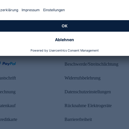
Kundenbewertung
ahlung
Rechtliches
Beschwerde/Streitschlichtung
astschrift
Widerrufsbelehrung
echnung
Datenschutzeinstellungen
atenkauf
Rücknahme Elektrogeräte
reditkarte
Barrierefreiheit