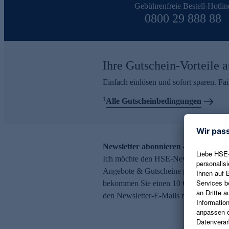
Gebührenfreie Bestell-Hotlin
0800 29 888 88
Ihre Gutschein-Vorteile a
Einfach einlösen und sofort sparen. F
1
Alle Gutscheinbedingungen
Newsletter abonnieren – 10 € Gutsch
Ich möchte den HSE-Newsletter abonni
Angebote & Gutscheine per E-Mail erh
bekommen Sie einen 10 € Gutschein. Ei
den Newsletter-E-Mails möglich.