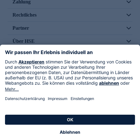
Zahlung
Rechtliches
Partner
Über HSE
Im TV
HSE International
Versand durch
Folge uns
AGB
Datenschutz
Impressum
Alle Rechte vorbehalten. Alle Preise inkl. gesetzlicher MwSt., zzgl. Versandkosten.