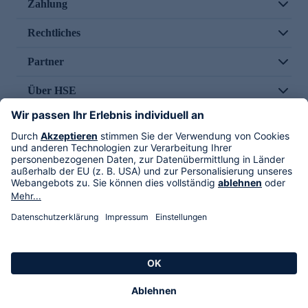
Zahlung
Rechtliches
Partner
Über HSE
Im TV
HSE International
Versand durch
Folge uns
AGB
Datenschutz
Impressum
Alle Rechte vorbehalten. Alle Preise inkl. gesetzlicher MwSt., zzgl. Versandkosten.