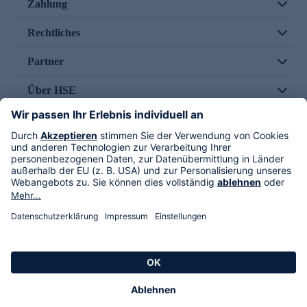
Zahlung
Rechtliches
Partner
Über HSE
Im TV
HSE International
Versand durch
Folge uns
AGB
Datenschutz
Impressum
Alle Rechte vorbehalten. Alle Preise inkl. gesetzlicher MwSt., zzgl. Versandkosten.