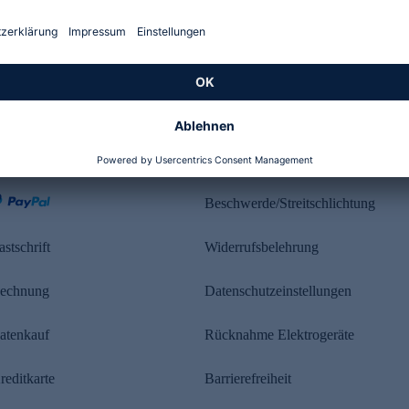
Kundenbewertung
ahlung
Rechtliches
Beschwerde/Streitschlichtung
astschrift
Widerrufsbelehrung
echnung
Datenschutzeinstellungen
atenkauf
Rücknahme Elektrogeräte
reditkarte
Barrierefreiheit