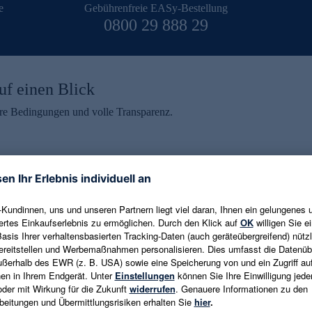
e
Gebührenfreie EASy-Bestellung
0800 29 888 29
uf einen Blick
aire Bedingungen und volle Transparenz.
ein erhalten
eren und aktuelle Trends,
E-Mail-Adresse eingeben
alten. Als Dankeschön
ne Abmeldung ist jederzeit in
Es gelten die
Datenschutzrichtlinien
un