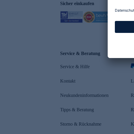
Sicher einkaufen
Service & Beratung
Z
Service & Hilfe
s
Kontakt
L
Neukundeninformationen
R
Tipps & Beratung
R
Storno & Rücknahme
K