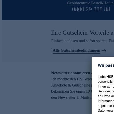
Gebührenfreie Bestell-Hotlin
0800 29 888 88
Ihre Gutschein-Vorteile a
Einfach einlösen und sofort sparen. F
1
Alle Gutscheinbedingungen
Newsletter abonnieren – 10 € Gutsch
Ich möchte den HSE-Newsletter abonni
Angebote & Gutscheine per E-Mail erh
bekommen Sie einen 10 € Gutschein. Ei
den Newsletter-E-Mails möglich.