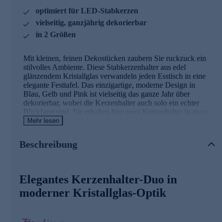
optimiert für LED-Stabkerzen
vielseitig, ganzjährig dekorierbar
in 2 Größen
Mit kleinen, feinen Dekostücken zaubern Sie ruckzuck ein
stilvolles Ambiente. Diese Stabkerzenhalter aus edel
glänzendem Kristallglas verwandeln jeden Esstisch in eine
elegante Festtafel. Das einzigartige, moderne Design in
Blau, Gelb und Pink ist vielseitig das ganze Jahr über
dekorierbar, wobei die Kerzenhalter auch solo ein echter
Blickfang sind. Sie erhalten hier zwei Kerzenhalter in zwei
verschiedenen Größen. Die Kerzenhalter sind für LED-
Mehr lesen
Stabkerzen von Flambiance optimiert, können aber auch mit
anderen Kerzen bestückt werden.
Beschreibung
Kerzenhalter im Doppelpack online bestellen.
Elegantes Kerzenhalter-Duo in
moderner Kristallglas-Optik