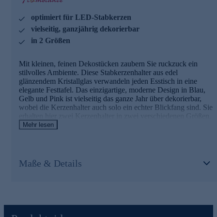
optimiert für LED-Stabkerzen
vielseitig, ganzjährig dekorierbar
in 2 Größen
Mit kleinen, feinen Dekostücken zaubern Sie ruckzuck ein
stilvolles Ambiente. Diese Stabkerzenhalter aus edel
glänzendem Kristallglas verwandeln jeden Esstisch in eine
elegante Festtafel. Das einzigartige, moderne Design in Blau,
Gelb und Pink ist vielseitig das ganze Jahr über dekorierbar,
wobei die Kerzenhalter auch solo ein echter Blickfang sind. Sie
erhalten hier zwei Kerzenhalter in zwei verschiedenen Größen.
Die Kerzenhalter sind für LED-Stabkerzen von Flambiance
Mehr lesen
optimiert, können aber auch mit anderen Kerzen bestückt
werden.
Kerzenhalter im Doppelpack online bestellen.
Maße & Details