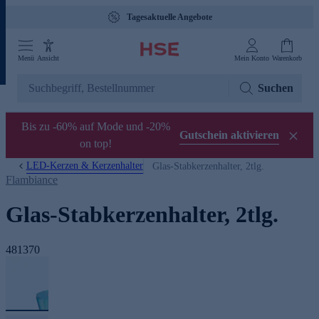
Tagesaktuelle Angebote
Menü
Ansicht
Mein Konto
Warenkorb
Suchen
Bis zu -60% auf Mode und -20%
Gutschein aktivieren
on top!
LED-Kerzen & Kerzenhalter
Glas-Stabkerzenhalter, 2tlg.
Flambiance
Glas-Stabkerzenhalter, 2tlg.
481370