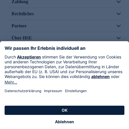
Zahlung
Rechtliches
Partner
Über HSE
Im TV
HSE International
Versand durch
Folge uns
AGB
Datenschutz
Impressum
Alle Rechte vorbehalten. Alle Preise inkl. gesetzlicher MwSt., zzgl. Versandkosten.