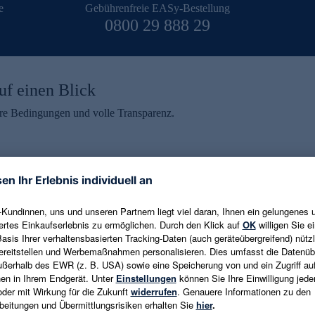
e
Gebührenfreie EASy-Bestellung
0800 29 888 29
uf einen Blick
aire Bedingungen und volle Transparenz.
ein erhalten
eren und aktuelle Trends,
E-Mail-Adresse eingeben
alten. Als Dankeschön
ne Abmeldung ist jederzeit in
Es gelten die
Datenschutzrichtlinien
un