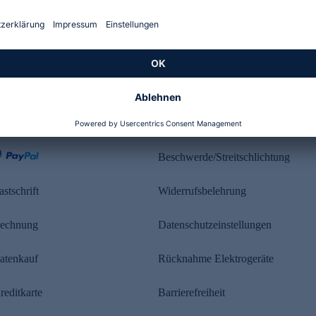
Kundenbewertung
ahlung
Rechtliches
Beschwerde/Streitschlichtung
astschrift
Widerrufsbelehrung
echnung
Datenschutzeinstellungen
atenkauf
Rücknahme Elektrogeräte
reditkarte
Barrierefreiheit