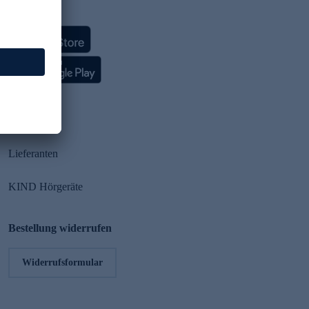
HSE App
Partner
Lieferanten
KIND Hörgeräte
Bestellung widerrufen
Widerrufsformular