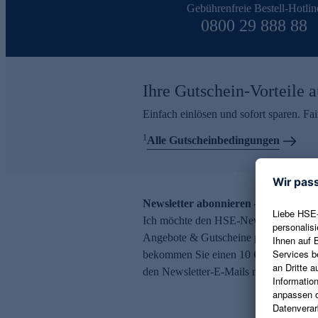
Gebührenfreie Bestell-Hotlin
0800 29 888 88
Ihre Gutschein-Vorteile a
Einfach einlösen und sofort sparen. F
1
Alle Gutscheinbedingungen
Newsletter abonnieren – 10 € Gutsch
Ich möchte den HSE-Newsletter abonni
Angebote & Gutscheine per E-Mail erh
bekommen Sie einen 10 € Gutschein. Ei
den Newsletter-E-Mails möglich.