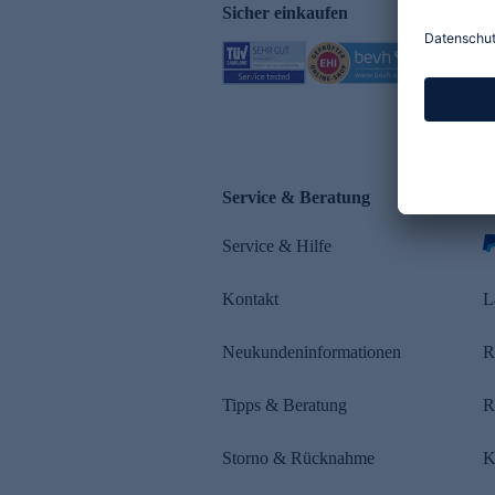
Sicher einkaufen
Service & Beratung
Z
Service & Hilfe
s
Kontakt
L
Neukundeninformationen
R
Tipps & Beratung
R
Storno & Rücknahme
K