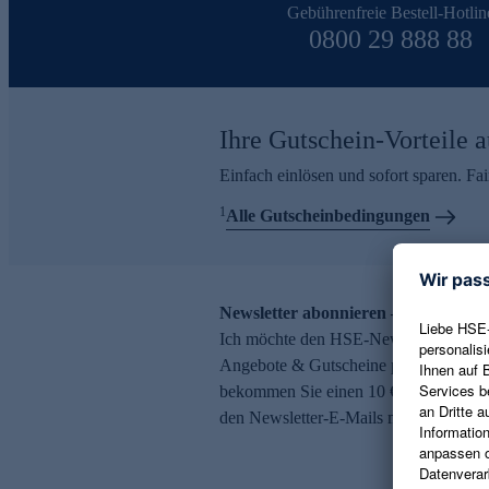
Gebührenfreie Bestell-Hotlin
0800 29 888 88
Ihre Gutschein-Vorteile a
Einfach einlösen und sofort sparen. F
1
Alle Gutscheinbedingungen
Newsletter abonnieren – 10 € Gutsch
Ich möchte den HSE-Newsletter abonni
Angebote & Gutscheine per E-Mail erh
bekommen Sie einen 10 € Gutschein. Ei
den Newsletter-E-Mails möglich.