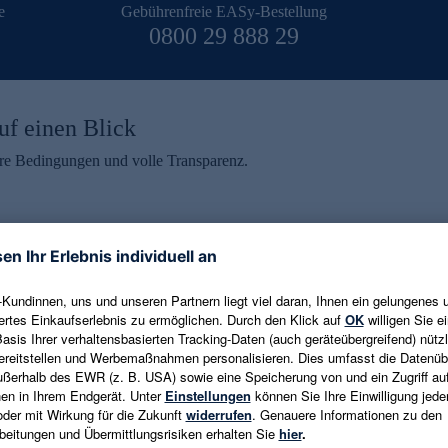
e
Gebührenfreie EASy-Bestellung
0800 29 888 29
uf einen Blick
aire Bedingungen und volle Transparenz.
ein erhalten
eren und aktuelle Trends,
E-Mail-Adresse eingeben
alten. Als Dankeschön
ne Abmeldung ist jederzeit in
Es gelten die
Datenschutzrichtlinien
un