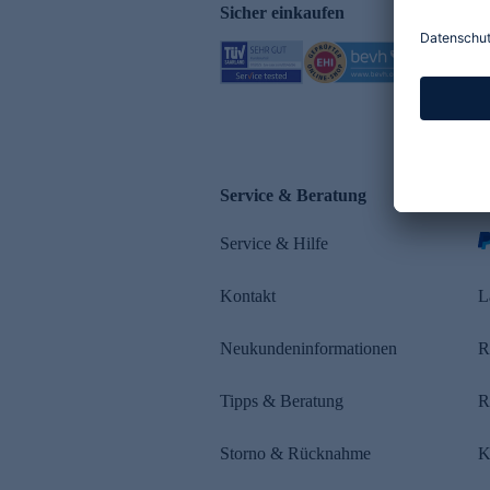
Sicher einkaufen
Service & Beratung
Z
Service & Hilfe
Kontakt
L
Neukundeninformationen
R
Tipps & Beratung
R
Storno & Rücknahme
K