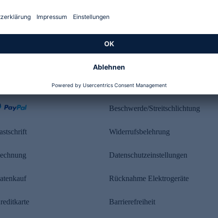
Kundenbewertung
ahlung
Rechtliches
Beschwerde/Streitschlichtung
astschrift
Widerrufsbelehrung
echnung
Datenschutzeinstellungen
atenkauf
Rücknahme Elektrogeräte
reditkarte
Barrierefreiheit