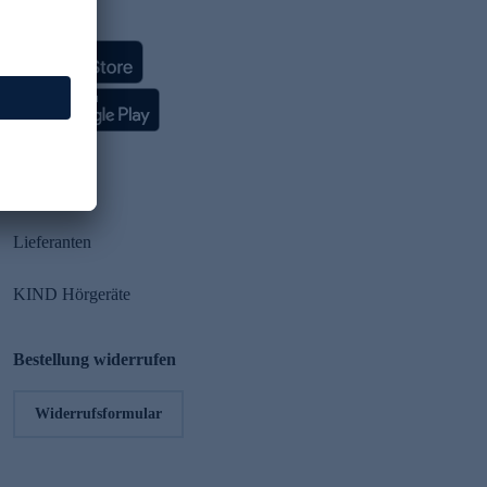
HSE App
Partner
Lieferanten
KIND Hörgeräte
Bestellung widerrufen
Widerrufsformular