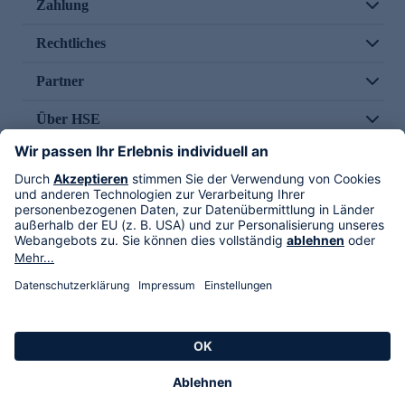
Zahlung
Rechtliches
Partner
Über HSE
Im TV
HSE International
Versand durch
Folge uns
AGB
Datenschutz
Impressum
Alle Rechte vorbehalten. Alle Preise inkl. gesetzlicher MwSt., zzgl. Versandkosten.