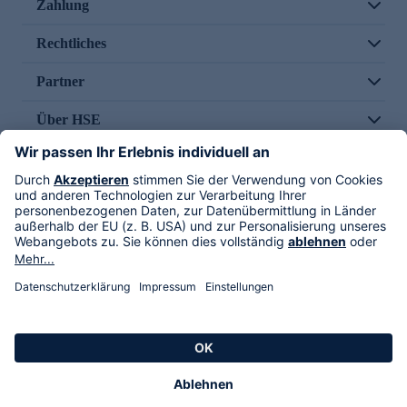
Zahlung
Rechtliches
Partner
Über HSE
Im TV
HSE International
Versand durch
Folge uns
AGB
Datenschutz
Impressum
Alle Rechte vorbehalten. Alle Preise inkl. gesetzlicher MwSt., zzgl. Versandkosten.