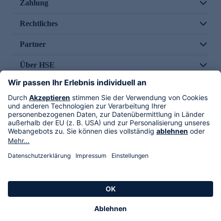
Zahlung
Rechtliches
Partner
Über HSE
Im TV
HSE International
Versand durch
Folge uns
AGB
Datenschutz
Impressum
Alle Rechte vorbehalten. Alle Preise inkl. gesetzlicher MwSt., zzgl. Versandkosten.