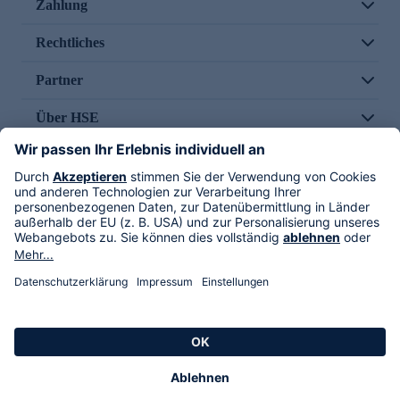
Zahlung
Rechtliches
Partner
Über HSE
Im TV
HSE International
Versand durch
Folge uns
AGB
Datenschutz
Impressum
Alle Rechte vorbehalten. Alle Preise inkl. gesetzlicher MwSt., zzgl. Versandkosten.