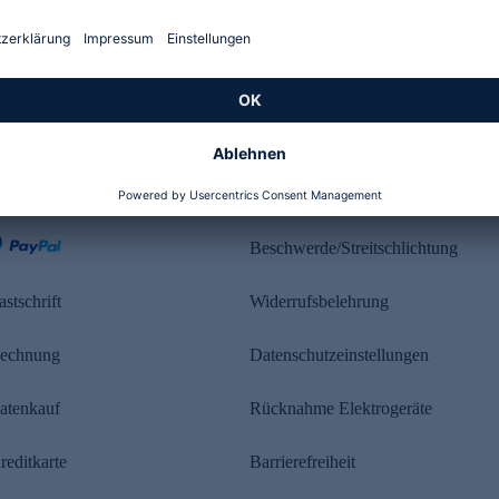
Kundenbewertung
ahlung
Rechtliches
Beschwerde/Streitschlichtung
astschrift
Widerrufsbelehrung
echnung
Datenschutzeinstellungen
atenkauf
Rücknahme Elektrogeräte
reditkarte
Barrierefreiheit