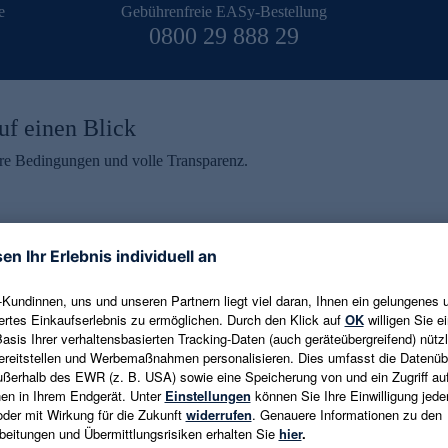
e
Gebührenfreie EASy-Bestellung
0800 29 888 29
uf einen Blick
aire Bedingungen und volle Transparenz.
ein erhalten
eren und aktuelle Trends,
E-Mail-Adresse eingeben
alten. Als Dankeschön
ne Abmeldung ist jederzeit in
Es gelten die
Datenschutzrichtlinien
un