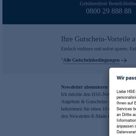
Gebührenfreie Bestell-Hotlin
0800 29 888 88
Ihre Gutschein-Vorteile a
Einfach einlösen und sofort sparen. F
1
Alle Gutscheinbedingungen
Newsletter abonnieren – 10 € Gutsch
Ich möchte den HSE-Newsletter abonni
Angebote & Gutscheine per E-Mail erh
bekommen Sie einen 10 € Gutschein. Ei
den Newsletter-E-Mails möglich.