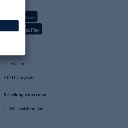
HSE App
Partner
Lieferanten
KIND Hörgeräte
Bestellung widerrufen
Widerrufsformular