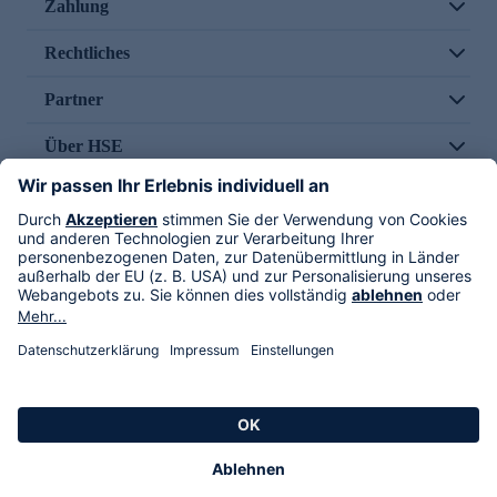
Zahlung
Rechtliches
Partner
Über HSE
Im TV
HSE International
Versand durch
Folge uns
AGB
Datenschutz
Impressum
Alle Rechte vorbehalten. Alle Preise inkl. gesetzlicher MwSt., zzgl. Versandkosten.