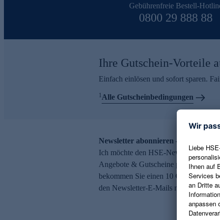
Gebührenfreie Bestell-Hotlin
0800 29 888 88
Ihre Gutschein-Vorteile a
Einfach einlösen und sofort sparen. F
1
Alle Gutscheinbedingungen
Newsletter abonnieren – 10 € Gutsch
Ich möchte den HSE-Newsletter abonni
Angebote & Gutscheine per E-Mail erh
bekommen Sie einen 10 € Gutschein. Ei
den Newsletter-E-Mails möglich.