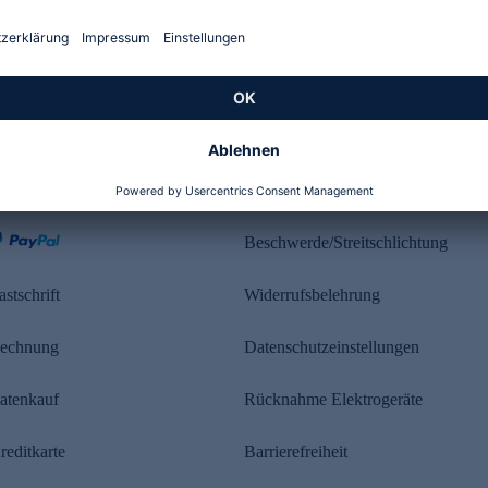
Kundenbewertung
ahlung
Rechtliches
Beschwerde/Streitschlichtung
astschrift
Widerrufsbelehrung
echnung
Datenschutzeinstellungen
atenkauf
Rücknahme Elektrogeräte
reditkarte
Barrierefreiheit