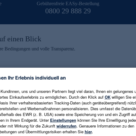
e
Gebührenfreie EASy-Bestellung
0800 29 888 29
uf einen Blick
aire Bedingungen und volle Transparenz.
ein erhalten
eren und aktuelle Trends,
E-Mail-Adresse eingeben
alten. Als Dankeschön
ne Abmeldung ist jederzeit in
Es gelten die
Datenschutzrichtlinien
un