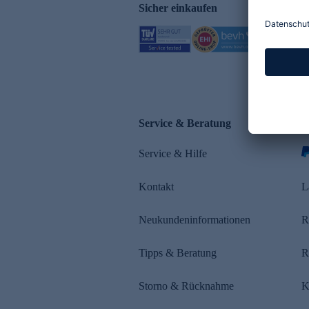
Sicher einkaufen
Service & Beratung
Z
Service & Hilfe
s
Kontakt
L
Neukundeninformationen
R
Tipps & Beratung
R
Storno & Rücknahme
K